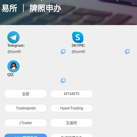
易所 ｜ 牌照申办
Telegram:
SKYPE:
@qsmt5
@qsmt5
QQ:
MT4/MT5
全部
Tradingweb
HyperTrading
cTrader
交易所