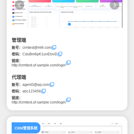
管理端
crmtest@mt4.com
账号：
CduBm6pK1unElovD
密码：
链接：
http://crmtest.uf-sample.com/login
代理端
agent3@qq.com
账号：
abc123456
密码：
链接：
http://crmtest.uf-sample.com/login
CRM管理系统