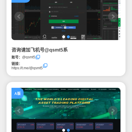
咨询请加飞机号@qsmt5系
@qsmt5
账号：
链接：
https://t.me/@qsmt5
A版