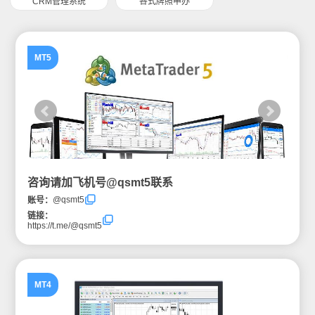
CRM管理系统
各式牌照申办
MT5
咨询请加飞机号@qsmt5联系
@qsmt5
账号：
链接：
https://t.me/@qsmt5
MT4