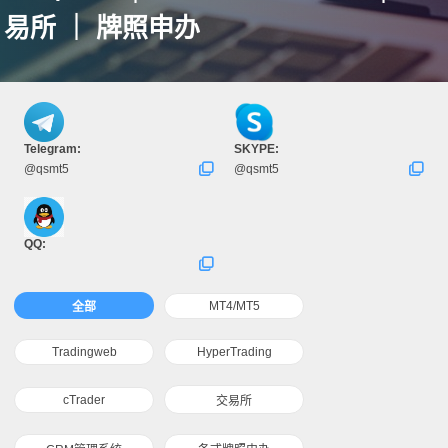
易所 ｜ 牌照申办
Telegram:
SKYPE:
@qsmt5
@qsmt5
QQ:
MT4/MT5
全部
Tradingweb
HyperTrading
cTrader
交易所