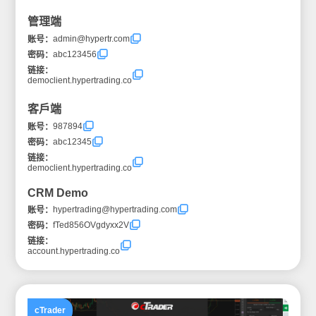
管理端
admin@hypertr.com
账号：
abc123456
密码：
链接：
democlient.hypertrading.co
客戶端
987894
账号：
abc12345
密码：
链接：
democlient.hypertrading.co
CRM Demo
hypertrading@hypertrading.com
账号：
fTed856OVgdyxx2V
密码：
链接：
account.hypertrading.co
cTrader